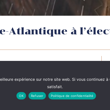
-Atlantique à l’élec
 États-Unis, Stéphane Bonichot, avocat
 de l’émission « Bercoff dans tous ses états » sur
eilleure expérience sur notre site web. Si vous continuez à 
satisfait.
aliste et de son déplacement à Washington,
OK
Refuser
Politique de confidentialité
 sur les conséquences de l’élection de Donald
diciaire américain.