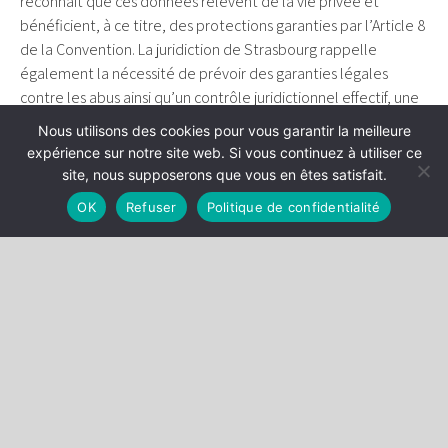
reconnaît que ces données relèvent de la vie privée et
bénéficient, à ce titre, des protections garanties par l’Article 8
de la Convention. La juridiction de Strasbourg rappelle
également la nécessité de prévoir des garanties légales
contre les abus ainsi qu’un contrôle juridictionnel effectif, une
exigence susceptible d’avoir des répercussions sur les
Nous utilisons des cookies pour vous garantir la meilleure
pratiques fiscales en France.
expérience sur notre site web. Si vous continuez à utiliser ce
site, nous supposerons que vous en êtes satisfait.
L’article est disponible au lien suivant :
www.agefi.fr/patrimoine/juridique/la-cedh-fixe-une-limite-
OK
Refuser
Politique de confidentialité
au-controle-fiscal
Stéphane Bonichot