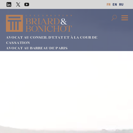
Aller
FR
EN
RU
au
LinkedIn
Twitter
Youtube
contenu
Search
Premi
Menu
AVOCAT AU CONSEIL D'ETAT ET À LA COUR DE
CASSATION
AVOCAT AU BARREAU DE PARIS