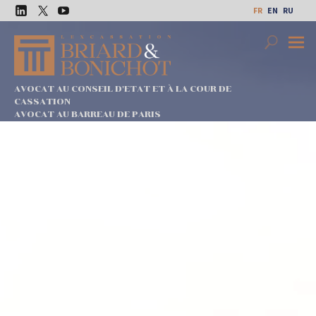
Aller
FR
EN
RU
au
LinkedIn
Twitter
Youtube
contenu
Search
Premi
Menu
AVOCAT AU CONSEIL D'ETAT ET À LA COUR DE
CASSATION
AVOCAT AU BARREAU DE PARIS