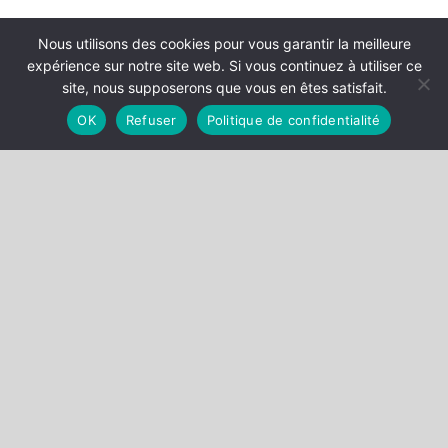
Découvrez l’entretien :
Nous utilisons des cookies pour vous garantir la meilleure
https://video.lefigaro.fr/figaro/video/terrorisme-que-peut-
expérience sur notre site web. Si vous continuez à utiliser ce
faire-letat-de-droit-lanalyse-de-francois-henri-briard/
site, nous supposerons que vous en êtes satisfait.
François-Henri Briard
OK
Refuser
Politique de confidentialité
Catégories
DÉCISIONS
EVÈNEMENTS
PUBLICATIONS