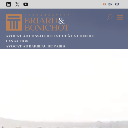
Aller
FR
EN
RU
au
LinkedIn
Twitter
Youtube
contenu
Search
Premi
Menu
AVOCAT AU CONSEIL D'ETAT ET À LA COUR DE
CASSATION
AVOCAT AU BARREAU DE PARIS