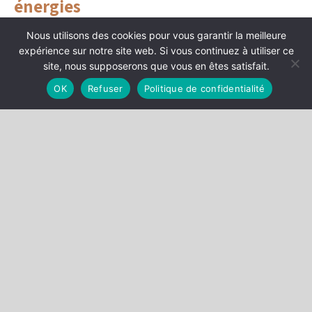
énergies
Floriane Beauthier de Montalembert, Avocat au Barreau de
Nous utilisons des cookies pour vous garantir la meilleure
Paris, intervient sur l’actualité du droit de l’environnement.
expérience sur notre site web. Si vous continuez à utiliser ce
Elle revient plus particulièrement sur la décision du Conseil
site, nous supposerons que vous en êtes satisfait.
d’État du 10 juillet 2020 concernant la pollution de l’air, dans
OK
Refuser
Politique de confidentialité
laquelle la haute juridiction ordonne au Gouvernement d’agir
sous peine d’astreinte.
LIRE L'ARTICLE
Catégories
DÉCISIONS