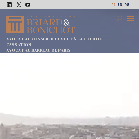
Aller
FR
EN
RU
au
LinkedIn
Twitter
Youtube
contenu
Search
Premi
Menu
AVOCAT AU CONSEIL D'ETAT ET À LA COUR DE
CASSATION
AVOCAT AU BARREAU DE PARIS