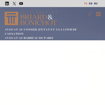
Aller
FR
EN
RU
au
LinkedIn
Twitter
Youtube
contenu
Search
Premi
Menu
AVOCAT AU CONSEIL D'ETAT ET À LA COUR DE
CASSATION
AVOCAT AU BARREAU DE PARIS