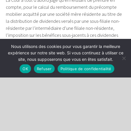
La Cour a tout d’abord jugé qu’en refusant de prendre en
compte, pour le calcul du remboursement du précompte
mobilier acquitté par une société mère résidente au titre de
la distribution de dividendes versés par une sous-filiale non-
résidente par l’intermédiaire d’une filiale non-résidente,
l’imposition sur les bénéfices sous-jacents à ces dividendes
subie par cette sous-filiale non-résidente, dans l’État membre
Nous utilisons des cookies pour vous garantir la meilleure
où elle est établie, alors même que le mécanisme national
expérience sur notre site web. Si vous continuez à utiliser ce
de prévention de la double imposition économique permet,
site, nous supposerons que vous en êtes satisfait.
dans le cas d’une chaîne de participation purement interne,
OK
Refuser
Politique de confidentialité
de neutraliser l’imposition qu’ont subie les dividendes
distribués par une société à chaque échelon de cette chaîne
de participation, la République française a manqué aux
obligations qui lui incombent en vertu des articles 49 et
63 TFUE.
Ensuite, sur le grief selon lequel le Conseil d’État aurait dû
procéder à un renvoi préjudiciel avant de fixer les modalités
de remboursement du précompte mobilier dont la
perception avait été jugée incompatible avec le droit de