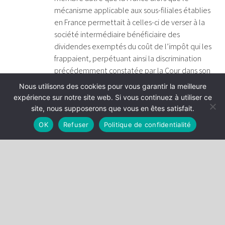
mécanisme applicable aux sous-filiales établies
en France permettait à celles-ci de verser à la
société intermédiaire bénéficiaire des
dividendes exemptés du coût de l’impôt qui les
frappaient, perpétuant ainsi la discrimination
précédemment constatée par la Cour dans son
arrêt du 15 septembre 2011 ;
Nous utilisons des cookies pour vous garantir la meilleure
en s’abstenant d’interroger la Cour par un renvoi
expérience sur notre site web. Si vous continuez à utiliser ce
préjudiciel sur cette question en application de
site, nous supposerons que vous en êtes satisfait.
l’article 267 TFUE, privant ainsi ladite Cour de sa
OK
Refuser
Politique de confidentialité
mission fondamentale d’assurer le respect du
droit dans l’interprétation et l’application des
traités, sans qu’il y ait place au cas présent pour
une application de la jurisprudence CILFIT.
L’arrêt sera rendu dans quelques semaines (C416-17). Si la
Cour suit son avocat général, c’est la première fois dans
l’histoire de l’Union européenne qu’un manquement