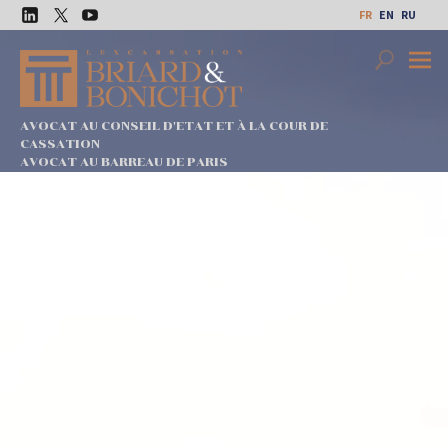
Aller
FR
EN
RU
au
LinkedIn
Twitter
Youtube
contenu
Search
Premi
Menu
AVOCAT AU CONSEIL D'ETAT ET À LA COUR DE
CASSATION
AVOCAT AU BARREAU DE PARIS