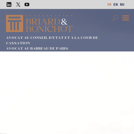
Aller
FR
EN
RU
au
LinkedIn
Twitter
Youtube
contenu
Search
Premi
Menu
AVOCAT AU CONSEIL D'ETAT ET À LA COUR DE
CASSATION
AVOCAT AU BARREAU DE PARIS