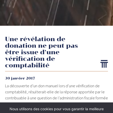
Une révélation de
donation ne peut pas
être issue d’une
vérification de
comptabilité
30 janvier 2017
La découverte d’un don manuel lors d’une vérification de
comptabilité, résulterait-elle de la réponse apportée par le
contribuable à une question de l’administration fiscale formée
à cette occasion, ne peut constituer une révélation par le
Nous utilisons des cookies pour vous garantir la meilleure
donataire au sens de l’article 757 du CGI :
Cour de cassation,