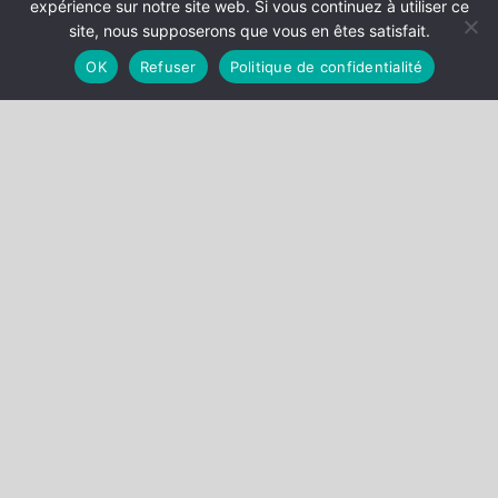
expérience sur notre site web. Si vous continuez à utiliser ce
chambre commerciale, 6 décembre 2016, 15-19966,
site, nous supposerons que vous en êtes satisfait.
Association Shambhala, publié au bulletin
OK
Refuser
Politique de confidentialité
RETOUR