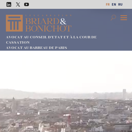
Aller
FR
EN
RU
au
LinkedIn
Twitter
Youtube
contenu
Search
Premi
Menu
AVOCAT AU CONSEIL D'ETAT ET À LA COUR DE
CASSATION
AVOCAT AU BARREAU DE PARIS