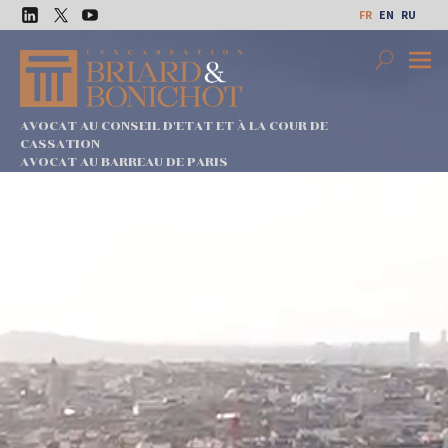
Aller
FR
EN
RU
au
LinkedIn
Twitter
Youtube
contenu
Search
Premi
Menu
AVOCAT AU CONSEIL D'ETAT ET À LA COUR DE
CASSATION
AVOCAT AU BARREAU DE PARIS