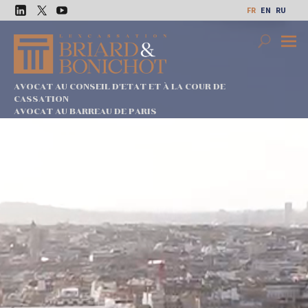
Aller
FR
EN
RU
au
LinkedIn
Twitter
Youtube
contenu
Search
Premi
Menu
AVOCAT AU CONSEIL D'ETAT ET À LA COUR DE
CASSATION
AVOCAT AU BARREAU DE PARIS