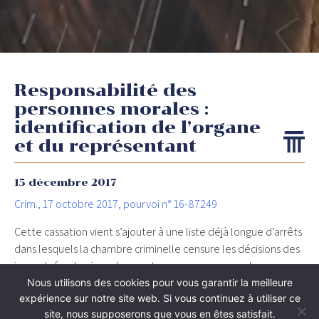
Responsabilité des
personnes morales :
identification de l’organe
et du représentant
15 décembre 2017
Crim., 17 octobre 2017, pourvoi n° 16-87249
Cette cassation vient s’ajouter à une liste déjà longue d’arrêts
dans lesquels la chambre criminelle censure les décisions des
juges du fond qui condamnent une personne morale sans
identifier l’organe ou le représentant qui a commis l’infraction
Nous utilisons des cookies pour vous garantir la meilleure
expérience sur notre site web. Si vous continuez à utiliser ce
pour son compte.
site, nous supposerons que vous en êtes satisfait.