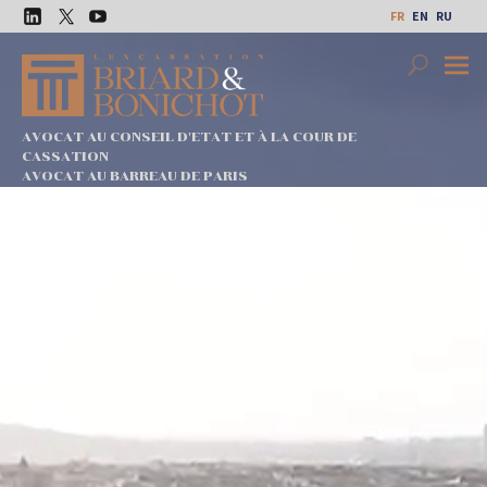
Aller
FR
EN
RU
au
LinkedIn
Twitter
Youtube
contenu
Search
Premi
Menu
AVOCAT AU CONSEIL D'ETAT ET À LA COUR DE
CASSATION
AVOCAT AU BARREAU DE PARIS