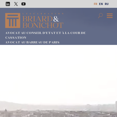
Aller
FR
EN
RU
au
LinkedIn
Twitter
Youtube
contenu
Search
Premi
Menu
AVOCAT AU CONSEIL D'ETAT ET À LA COUR DE
CASSATION
AVOCAT AU BARREAU DE PARIS