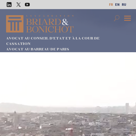
Aller
FR
EN
RU
au
LinkedIn
Twitter
Youtube
contenu
Search
Premi
Menu
AVOCAT AU CONSEIL D'ETAT ET À LA COUR DE
CASSATION
AVOCAT AU BARREAU DE PARIS