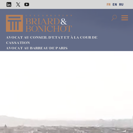
Aller
FR
EN
RU
au
LinkedIn
Twitter
Youtube
contenu
Search
Premi
Menu
AVOCAT AU CONSEIL D'ETAT ET À LA COUR DE
CASSATION
AVOCAT AU BARREAU DE PARIS