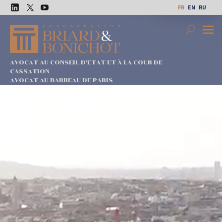
Aller
FR
EN
RU
au
LinkedIn
Twitter
Youtube
contenu
Search
Premi
Menu
AVOCAT AU CONSEIL D'ETAT ET À LA COUR DE
CASSATION
AVOCAT AU BARREAU DE PARIS