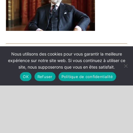
Nous utilisons des cookies pour vous garantir la meilleure
Catégories
expérience sur notre site web. Si vous continuez à utiliser ce
site, nous supposerons que vous en êtes satisfait.
DÉCISIONS
OK
Refuser
Politique de confidentialité
EVÈNEMENTS
PUBLICATIONS
VIDÉOS
REVUE DE PRESSE