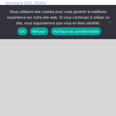
décembre 2016, 391663
Nous utilisons des cookies pour vous garantir la meilleure
Application de la règle «
non bis in idem
» à six sanctions
expérience sur notre site web. Si vous continuez à utiliser ce
administratives prononcées pour un seul et même fait par une
site, nous supposerons que vous en êtes satisfait.
autorité de régulation (autorité de contrôle des nuisances
aéroportuaires) :
Conseil d’État, 30 décembre 2016, 395681,
OK
Refuser
Politique de confidentialité
publié au recueil Lebon
RETOUR