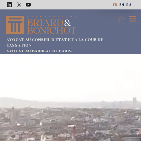
Aller
FR
EN
RU
au
LinkedIn
Twitter
Youtube
contenu
Search
Premi
Menu
AVOCAT AU CONSEIL D'ETAT ET À LA COUR DE
CASSATION
AVOCAT AU BARREAU DE PARIS