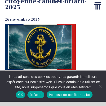
citoyenne-cabinet-briard-
2025
26 novembre 2025
Nous utilisons des cookies pour vous garantir la meilleure
François-Henri Briard nommé à l’échelon OR de la Réserve
expérience sur notre site web. Si vous continuez à utiliser ce
citoyenne de la Marine nationale
site, nous supposerons que vous en êtes satisfait.
OK
Refuser
Politique de confidentialité