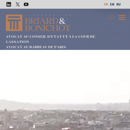
Aller
FR
EN
RU
au
LinkedIn
Twitter
Youtube
contenu
Search
Premi
Menu
AVOCAT AU CONSEIL D'ETAT ET À LA COUR DE
CASSATION
AVOCAT AU BARREAU DE PARIS