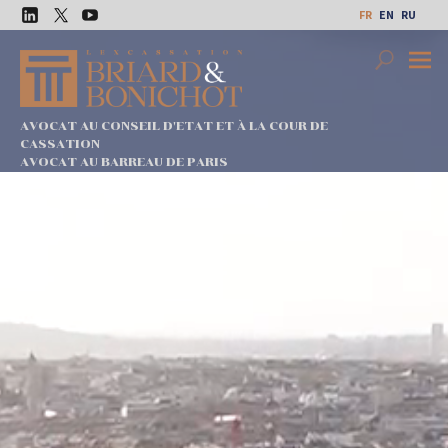
Aller
FR
EN
RU
au
LinkedIn
Twitter
Youtube
contenu
Search
Premi
Menu
AVOCAT AU CONSEIL D'ETAT ET À LA COUR DE
CASSATION
AVOCAT AU BARREAU DE PARIS