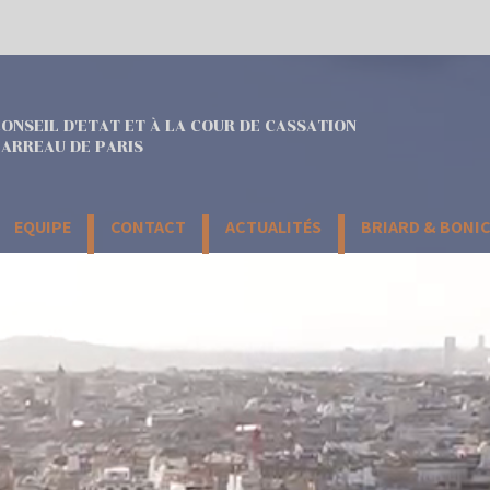
ONSEIL D'ETAT ET À LA COUR DE CASSATION
ARREAU DE PARIS
EQUIPE
CONTACT
ACTUALITÉS
BRIARD & BONI