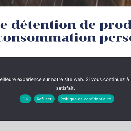
de détention de prod
t consommation pers
tupéfiants ne peut être retenue si les
destinées à la consommation personnelle du
eilleure expérience sur notre site web. Si vous continuez à 
satisfait.
’appel de Lyon de ne pas avoir suffisamment
OK
Refuser
Politique de confidentialité
étenus par le prévenu étaient ou non
 personnelle afin de caractériser l’infraction