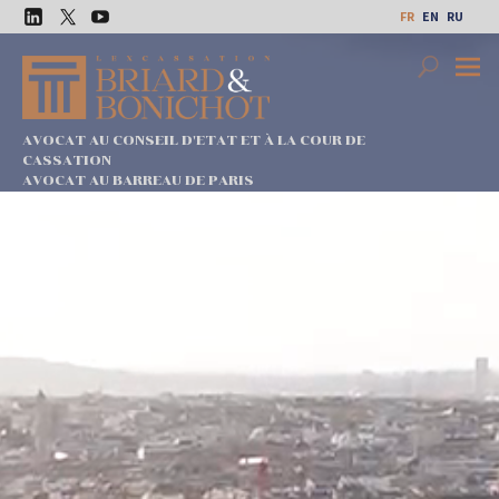
Aller
FR
EN
RU
au
LinkedIn
Twitter
Youtube
contenu
Search
Premi
Menu
AVOCAT AU CONSEIL D'ETAT ET À LA COUR DE
CASSATION
AVOCAT AU BARREAU DE PARIS