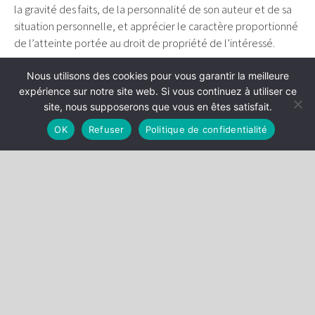
la gravité des faits, de la personnalité de son auteur et de sa
situation personnelle, et apprécier le caractère proportionné
de l’atteinte portée au droit de propriété de l’intéressé.
En l’espèce, pour confisquer un immeuble d’une surface de
Nous utilisons des cookies pour vous garantir la meilleure
892 m² appartenant à la personne déclarée coupable
expérience sur notre site web. Si vous continuez à utiliser ce
d’infraction au code de l’urbanisme, de travail dissimulé et de
site, nous supposerons que vous en êtes satisfait.
blanchiment, la cour d’appel s’était bornée à affirmer que
OK
Refuser
Politique de confidentialité
cette peine était «
adaptée à la nature des faits délictueux
commis
», motivation insuffisante entrainant la censure.
Cass.
Crim., 8 février 2017, n° 15-87.422
RETOUR