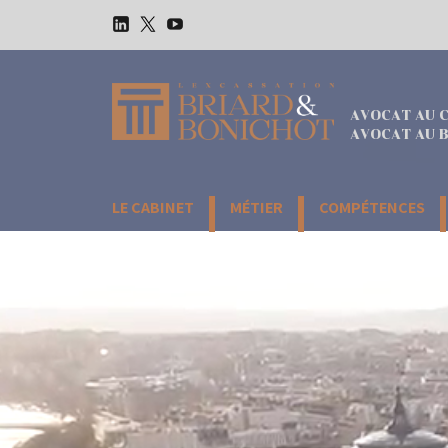
Aller
au
LinkedIn
Twitter
Youtube
contenu
AVOCAT AU C
AVOCAT AU B
LE CABINET
MÉTIER
COMPÉTENCES