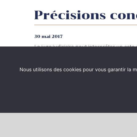
Précisions con
30 mai 2017
Le juge judiciaire peut interpréter un acte 
saisir le juge administratif par voie de que
sérieuse de la légalité du texte critiqué.
Nous utilisons des cookies pour vous garantir la m
ère
Cass.
Civ. 1
, 23 mars 2017, n° 16-10.277