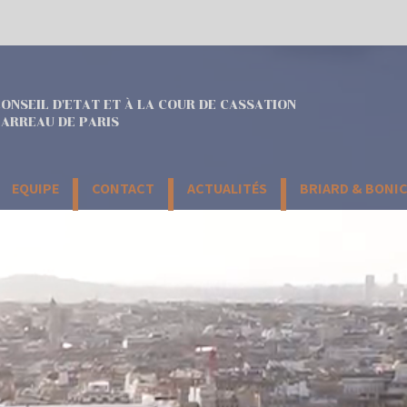
ONSEIL D'ETAT ET À LA COUR DE CASSATION
ARREAU DE PARIS
EQUIPE
CONTACT
ACTUALITÉS
BRIARD & BONI