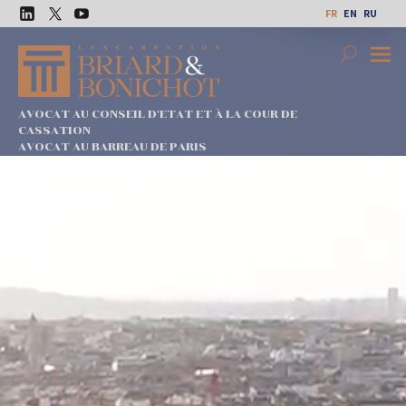
Aller
FR
EN
RU
au
LinkedIn
Twitter
Youtube
contenu
Search
Premi
Menu
AVOCAT AU CONSEIL D'ETAT ET À LA COUR DE
CASSATION
AVOCAT AU BARREAU DE PARIS