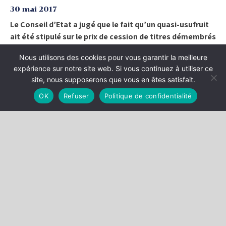
30 mai 2017
Le Conseil d’Etat a jugé que le fait qu’un quasi-usufruit
ait été stipulé sur le prix de cession de titres démembrés
à l’occasion d’une donation ne constitue pas un abus de
Nous utilisons des cookies pour vous garantir la meilleure
droit
, même si la créance de restitution du nu-propriétaire
expérience sur notre site web. Si vous continuez à utiliser ce
n’est assortie d’aucune sûreté.
site, nous supposerons que vous en êtes satisfait.
Cette décision vient compléter notamment les décisions
M. et
OK
Refuser
Politique de confidentialité
Mme Motte-Sauvaige
du 30 décembre 2011,
M. et Mme Pérès
du 9 avril 2014 et
M. et Mme Josselin
du 14 novembre 2014.
CE, 10 février 2017, n°
387960
, Fillet
RETOUR