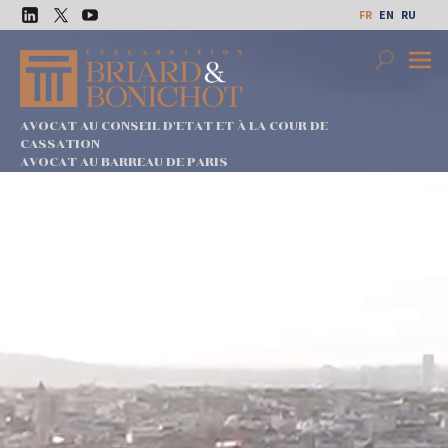
Aller
FR
EN
RU
au
LinkedIn
Twitter
Youtube
contenu
Search
Premi
Menu
AVOCAT AU CONSEIL D'ETAT ET À LA COUR DE
CASSATION
AVOCAT AU BARREAU DE PARIS