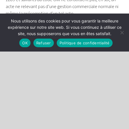
acte ne relevant pas d’une gestion commerciale normale ni
même la présomption d’un tel acte.
Nous utilisons des cookies pour vous garantir la meilleure
Par conséquent, l’administration doit apporter la preuve
expérience sur notre site web. Si vous continuez à utiliser ce
qu’une telle omission ne répond pas à l’intérêt de l’entreprise
site, nous supposerons que vous en êtes satisfait.
et ne relève pas de la gestion commerciale normale de la
OK
Refuser
Politique de confidentialité
société.
CE, 22 février 2017, Sté Altran Technologies, n°
387661
RETOUR