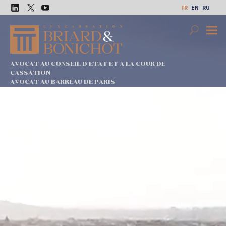
Aller
FR
EN
RU
au
LinkedIn
Twitter
Youtube
contenu
Search
Premi
Menu
AVOCAT AU CONSEIL D'ETAT ET À LA COUR DE
CASSATION
AVOCAT AU BARREAU DE PARIS