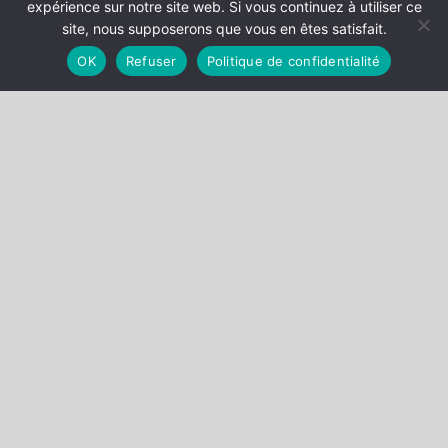
expérience sur notre site web. Si vous continuez à utiliser ce
site, nous supposerons que vous en êtes satisfait.
OK
Refuser
Politique de confidentialité
Compétences
Le cœur de l’activité du cabinet BRIARD BRIARD & BONICHOT
se trouve auprès des juridictions suprêmes françaises. Centrée
sur la technique de cassation, elle est constituée par la
rédaction de mémoires, la plaidoirie et la rédaction de
consultations sur les chances de succès des pourvois.
DROIT PUBLIC
DROIT PRIVÉ ET PÉNAL
DROIT FISCAL