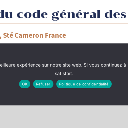
r du code général de
8, Sté Cameron France
r de justice de l’Union européenne le 7
itions du
3 de l’article 119 ter du code général
ntraire au droit de l’Union, le Conseil d’Etat a
eilleure expérience sur notre site web. Si vous continuez à 
éconnaissance du droit de l’Union, soulevé par
satisfait.
strative d’appel de Marseille a commis une
OK
Refuser
Politique de confidentialité
seil d’Etat a réglé l’affaire au fond et a décidé
 déchargée de la retenue à la source à
es dividendes distribués, en 2003, à sa société
Cameron Holding (UK) Ltd.