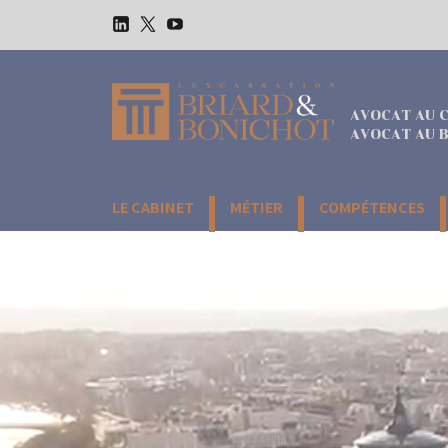
Aller
au
LinkedIn
Twitter
Youtube
contenu
AVOCAT AU C
AVOCAT AU B
LE CABINET
MÉTIER
COMPÉTENCES