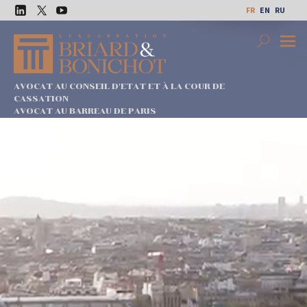
Aller
FR
EN
RU
au
LinkedIn
Twitter
Youtube
contenu
Search
Premi
Menu
AVOCAT AU CONSEIL D'ETAT ET À LA COUR DE
CASSATION
AVOCAT AU BARREAU DE PARIS