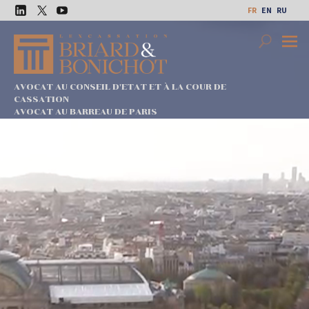
Aller
FR
EN
RU
au
LinkedIn
Twitter
Youtube
contenu
Search
Premi
Menu
AVOCAT AU CONSEIL D'ETAT ET À LA COUR DE
CASSATION
AVOCAT AU BARREAU DE PARIS