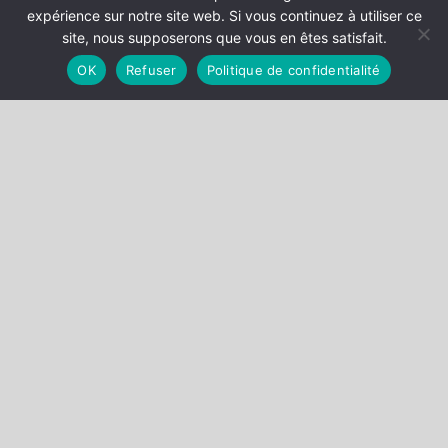
expérience sur notre site web. Si vous continuez à utiliser ce
site, nous supposerons que vous en êtes satisfait.
OK
Refuser
Politique de confidentialité
LE CABINET
MÉTIER
COMPÉTENCES
EQUIPE
CONTACT
ACTUALITÉS
BRIARD & BONICHOT TV
FAQ