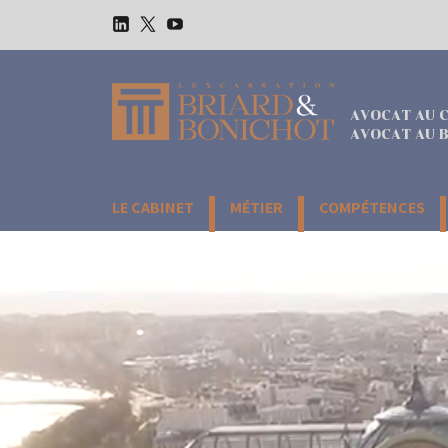
Aller
au
LinkedIn
Twitter
Youtube
contenu
AVOCAT AU C
AVOCAT AU B
LE CABINET
MÉTIER
COMPÉTENCES