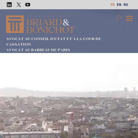
Aller
FR
EN
RU
au
LinkedIn
Twitter
Youtube
contenu
Search
Premi
Menu
AVOCAT AU CONSEIL D'ETAT ET À LA COUR DE
CASSATION
AVOCAT AU BARREAU DE PARIS