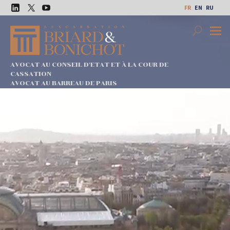
Aller
FR
EN
RU
au
LinkedIn
Twitter
Youtube
contenu
Search
Premi
Menu
AVOCAT AU CONSEIL D'ETAT ET À LA COUR DE
CASSATION
AVOCAT AU BARREAU DE PARIS