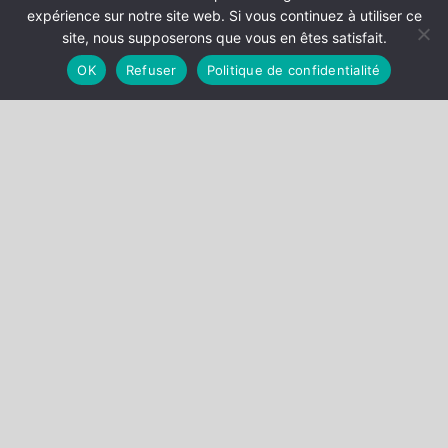
expérience sur notre site web. Si vous continuez à utiliser ce
site, nous supposerons que vous en êtes satisfait.
OK
Refuser
Politique de confidentialité
LE CABINET
MÉTIER
COMPÉTENCES
EQUIPE
CONTACT
ACTUALITÉS
BRIARD & BONICHOT TV
FAQ