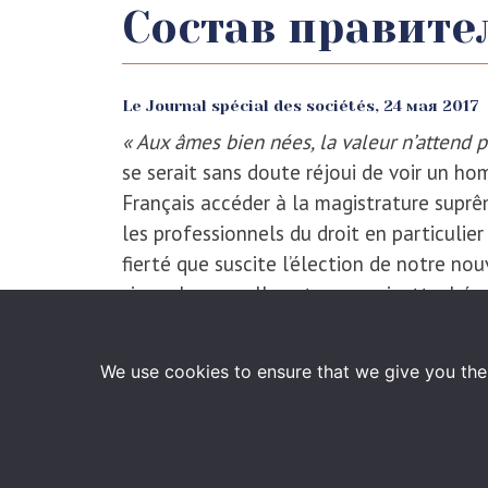
Состав правите
Le Journal spécial des sociétés,
24 мая 2017
« Aux âmes bien nées, la valeur n’attend
se serait sans doute réjoui de voir un hom
Français accéder à la magistrature suprêm
les professionnels du droit en particulier
fierté que suscite l’élection de notre no
si nombreux celles et ceux qui, attachés
contre les réformes indispensables et ina
août 2015 dite
« loi Macron »
. Certains o
We use cookies to ensure that we give you the 
résistent encore au progrès. Le préside
pour la France ; puisse-t-il nourrir de for
domaine comme ailleurs, le travail est i
accomplir l’indispensable réforme consti