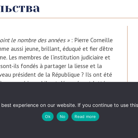
льства
 point le nombre des années »
: Pierre Corneille
me aussi jeune, brillant, éduqué et fier d’être
e. Les membres de l’institution judiciaire et
 sont-ils fondés à partager la liesse et la
uveau président de la République ? Ils ont été
 à un passé immobile et dépassé, ont lutté
chevées rendues possibles par la loi du 6
nt fini par suivre le sens du vent ; d’autres
best experience on our website. If you continue to use this 
nt Emmanuel Macron a de grandes ambitions
Ok
No
Read more
tes aspirations pour la Justice. Dans ce
mmense et requiert un souffle de jeunesse :
tutionnelle qui permettra à la France de