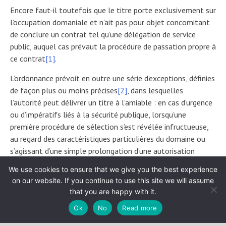
Encore faut-il toutefois que le titre porte exclusivement sur
l’occupation domaniale et n’ait pas pour objet concomitant
de conclure un contrat tel qu’une délégation de service
public, auquel cas prévaut la procédure de passation propre à
ce contrat
[1]
.
L’ordonnance prévoit en outre une série d’exceptions, définies
de façon plus ou moins précises
[2]
, dans lesquelles
l’autorité peut délivrer un titre à l’amiable : en cas d’urgence
ou d’impératifs liés à la sécurité publique, lorsqu’une
première procédure de sélection s’est révélée infructueuse,
au regard des caractéristiques particulières du domaine ou
s’agissant d’une simple prolongation d’une autorisation
existante
[3]
. Cela pourrait ainsi être le cas d’une terrasse
We use cookies to ensure that we give you the best experience
située sur la portion du trottoir adjacente à un restaurant,
on our website. If you continue to use this site we will assume
et ce, en raison des caractéristiques particulières de cette
that you are happy with it.
occupation.
Ok
No
Read more
En l’état des textes, l’occupation du domaine privé des