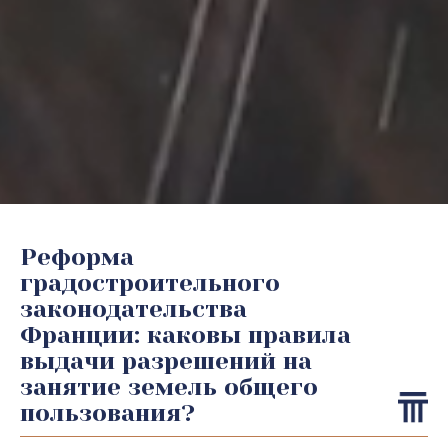
Реформа
градостроительного
законодательства
Франции: каковы правила
выдачи разрешений на
занятие земель общего
пользования?