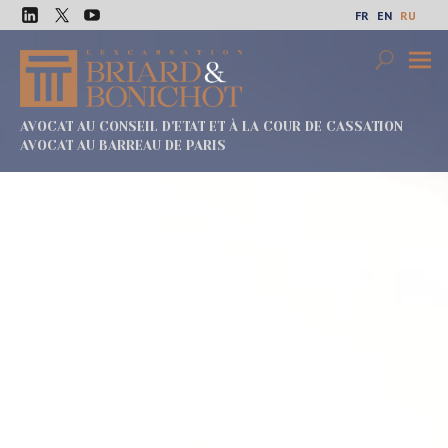
Перейти
FR
EN
RU
к
LinkedIn
Twitter
Youtube
содержимому
Search
Осно
меню
AVOCAT AU CONSEIL D'ETAT ET À LA COUR DE CASSATION
AVOCAT AU BARREAU DE PARIS